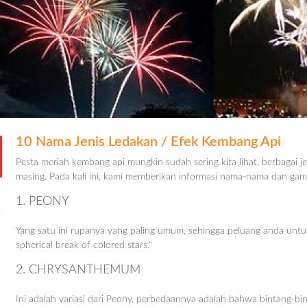
10 Nama Jenis Ledakan / Efek Kembang Api
Pesta meriah kembang api mungkin sudah sering kita lihat, berbagai
masing. Pada kali ini, kami memberikan informasi nama-nama dan gamb
1. PEONY
:
Yang satu ini rupanya yang paling umum, sehingga peluang anda untuk m
spherical break of colored stars."
2. CHRYSANTHEMUM
Ini adalah variasi dari Peony, perbedaannya adalah bahwa bintang-binta