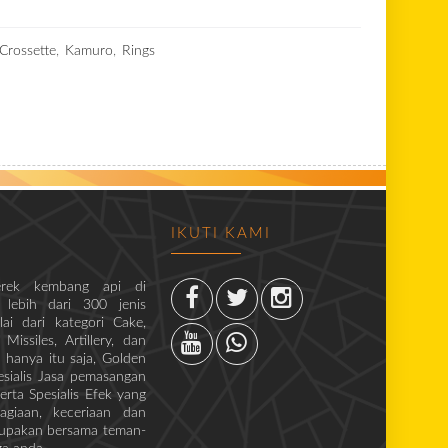
ah, fireworks
Crossette
,
Kamuro
,
Rings
IKUTI KAMI
rek kembang api di
 lebih dari 300 jenis
i dari kategori Cake,
issiles, Artillery, dan
 hanya itu saja, Golden
sialis Jasa pemasangan
erta Spesialis Efek yang
giaan, keceriaan dan
lupakan bersama teman-