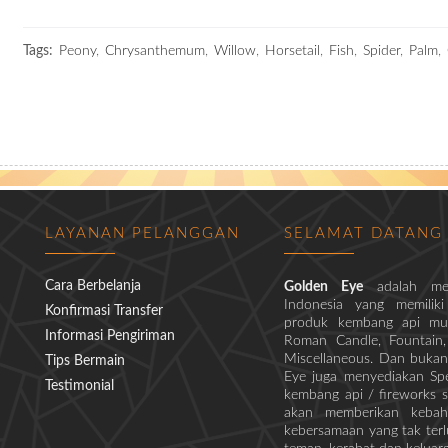
Kembang api, Toko kembang api, grosir kembang api, kembang api mur
Tags:
Peony
,
Chrysanthemum
,
Willow
,
Horsetail
,
Fish
,
Spider
,
Palm
,
LAYANAN PELANGGAN
SELAMAT DATANG
Cara Berbelanja
Golden Eye
adalah me
Indonesia yang memiliki
Konfirmasi Transfer
produk kembang api mula
Informasi Pengiriman
Roman Candle, Fountain, M
Miscellaneous. Dan bukan
Tips Bermain
Eye juga menyediakan Spe
Testimonial
kembang api / fireworks s
akan memberikan kebaha
kebersamaan yang tak ter