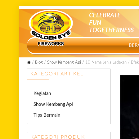
CELEBRATE
FUN
TOGETHERNESS
BER
Blog
Show Kembang Api
10 Nama Jenis Ledakan / Efe
KATEGORI ARTIKEL
Kegiatan
Show Kembang Api
Tips Bermain
KATEGORI PRODUK