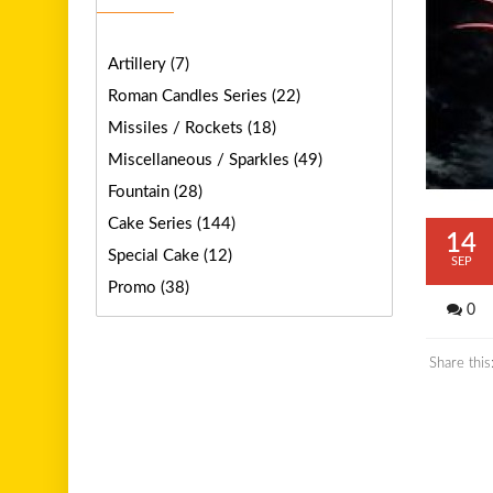
Artillery
(7)
Roman Candles Series
(22)
Missiles / Rockets
(18)
Miscellaneous / Sparkles
(49)
Fountain
(28)
Cake Series
(144)
14
Special Cake
(12)
SEP
Promo
(38)
0
Share this