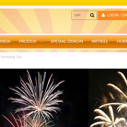
LOGIN / D
ANDA
PRODUK
SPESIAL DISKON
ARTIKEL
HUB
k Kembang Api