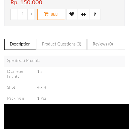
Rp. 150.000
-
+
BELI
Description
Product Questions (0)
Reviews (0)
Spesifikasi Produk:
Diameter
1,5
(inch) :
Shot :
4 x 4
Packing isi :
1 Pcs