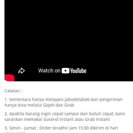
Catatan :
1. Sementara hanya melayani Jabodetabek dan pengiriman
hanya bisa melalui Gojek dan Grab
2. Apabila barang ingin cepat sampai dan butuh cepat, kami
sarankan memakai Gosend Instant atau Grab Instant
3. Senin - Jumat : Order terakhir jam 15:00 dikirim di hari