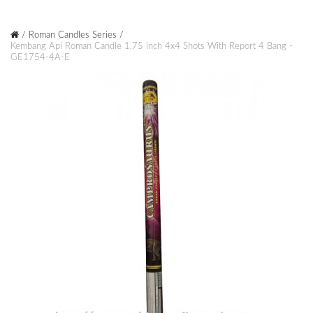
Roman Candles Series
Kembang Api Roman Candle 1.75 inch 4x4 Shots With Report 4 Bang -
GE1754-4A-E