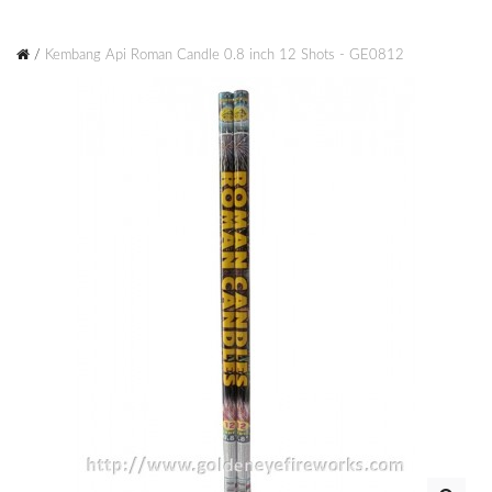
Kembang Api Roman Candle 0.8 inch 12 Shots - GE0812