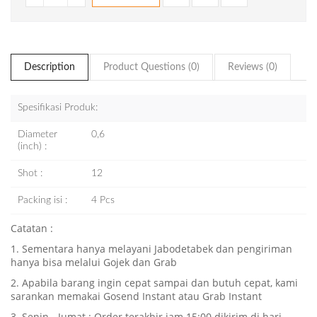
Description
Product Questions (0)
Reviews (0)
Spesifikasi Produk:
Diameter
0,6
(inch) :
Shot :
12
Packing isi :
4 Pcs
Catatan :
1. Sementara hanya melayani Jabodetabek dan pengiriman
hanya bisa melalui Gojek dan Grab
2. Apabila barang ingin cepat sampai dan butuh cepat, kami
sarankan memakai Gosend Instant atau Grab Instant
3. Senin - Jumat : Order terakhir jam 15:00 dikirim di hari