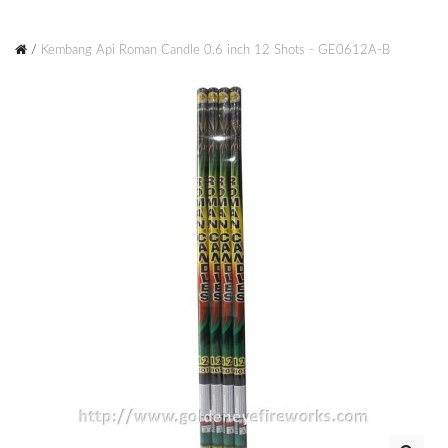
Kembang Api Roman Candle 0.6 inch 12 Shots - GE0612A-B