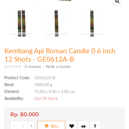
Kembang Api Roman Candle 0.6 inch
12 Shots - GE0612A-B
0 reviews
Write a review
Product Code:
GE0612A-B
Berat
1000.00 g
Dimensi
72.00 x 9.00 x 3.00 cm
Availability:
Out Of Stock
Rp. 80.000
-
+
BELI