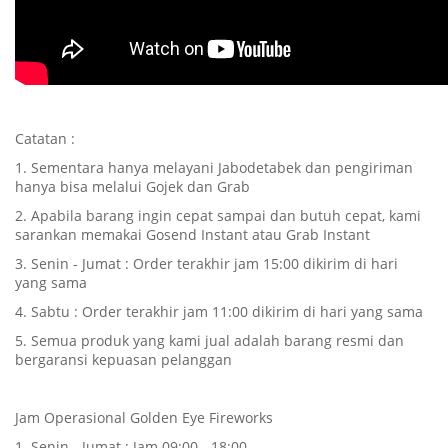
Catatan :
1. Sementara hanya melayani Jabodetabek dan pengiriman
hanya bisa melalui Gojek dan Grab
2. Apabila barang ingin cepat sampai dan butuh cepat, kami
sarankan memakai Gosend Instant atau Grab Instant
3. Senin - Jumat : Order terakhir jam 15:00 dikirim di hari
yang sama
4. Sabtu : Order terakhir jam 11:00 dikirim di hari yang sama
5. Semua produk yang kami jual adalah barang resmi dan
bergaransi kepuasan pelanggan
Jam Operasional Golden Eye Fireworks
1. Senin - Jumat : Jam 09:00 - 18:00