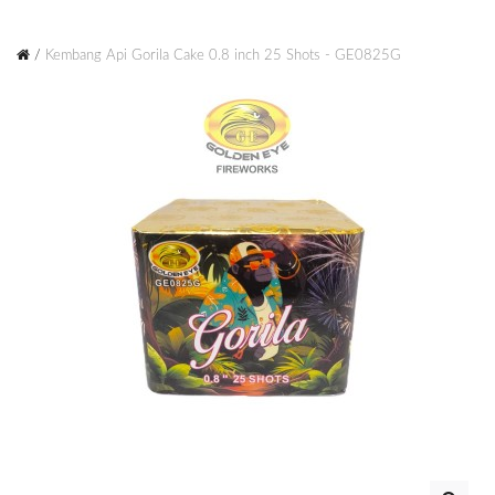
Kembang Api Gorila Cake 0.8 inch 25 Shots - GE0825G