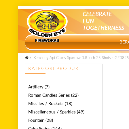
CELEBRATE
FUN
TOGETHERNESS
BER
Kembang Api Cakes Sparrow 0.8 inch 25 Shots - GE082
KATEGORI PRODUK
Artillery
(7)
Roman Candles Series
(22)
Missiles / Rockets
(18)
Miscellaneous / Sparkles
(49)
Fountain
(28)
Cake Series
(144)