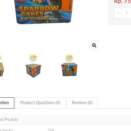
Rp. 7
-
ption
Product Questions (0)
Reviews (0)
asi Produk:
 (inch) :
0.8