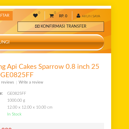
0
0
AFTAR
RP. 0
AKUN SAYA
KONFIRMASI TRANSFER
UNGI
g Api Cakes Sparrow 0.8 inch 25
- GE0825FF
 reviews
Write a review
e:
GE0825FF
1000.00 g
12.00 x 12.00 x 10.00 cm
In Stock