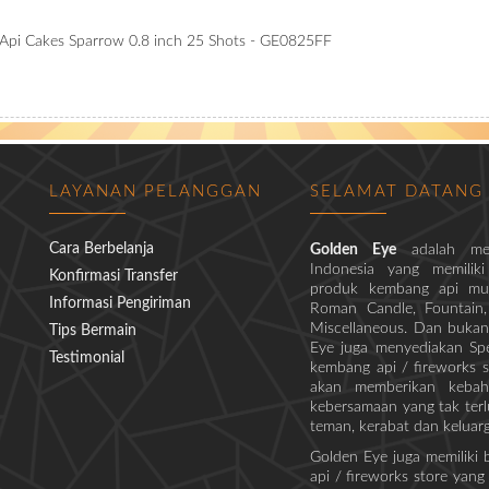
pi Cakes Sparrow 0.8 inch 25 Shots - GE0825FF
LAYANAN PELANGGAN
SELAMAT DATANG
Cara Berbelanja
Golden Eye
adalah me
Indonesia yang memiliki
Konfirmasi Transfer
produk kembang api mula
Informasi Pengiriman
Roman Candle, Fountain, M
Miscellaneous. Dan bukan
Tips Bermain
Eye juga menyediakan Spe
Testimonial
kembang api / fireworks s
akan memberikan kebaha
kebersamaan yang tak ter
teman, kerabat dan keluar
Golden Eye juga memiliki
api / fireworks store yang