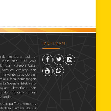
IKUTI KAMI
rek kembang api di
 lebih dari 300 jenis
i dari kategori Cake,
issiles, Artillery, dan
 hanya itu saja, Golden
sialis Jasa pemasangan
erta Spesialis Efek yang
giaan, keceriaan dan
lupakan bersama teman-
ga anda.
 beberapa Toko kembang
 di desain secara khusus