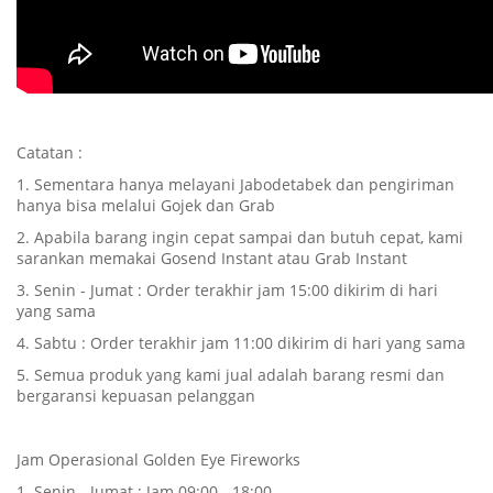
Catatan :
1. Sementara hanya melayani Jabodetabek dan pengiriman
hanya bisa melalui Gojek dan Grab
2. Apabila barang ingin cepat sampai dan butuh cepat, kami
sarankan memakai Gosend Instant atau Grab Instant
3. Senin - Jumat : Order terakhir jam 15:00 dikirim di hari
yang sama
4. Sabtu : Order terakhir jam 11:00 dikirim di hari yang sama
5. Semua produk yang kami jual adalah barang resmi dan
bergaransi kepuasan pelanggan
Jam Operasional Golden Eye Fireworks
1. Senin - Jumat : Jam 09:00 - 18:00