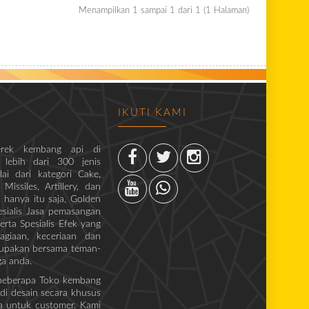
Menampilkan 1 sampai 1 dari 1 (1 Halaman)
IKUTI KAMI
rek kembang api di
 lebih dari 300 jenis
i dari kategori Cake,
issiles, Artillery, dan
 hanya itu saja, Golden
sialis Jasa pemasangan
erta Spesialis Efek yang
giaan, keceriaan dan
lupakan bersama teman-
ga anda.
 beberapa Toko kembang
 di desain secara khusus
a untuk customer. Kami