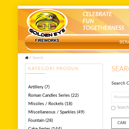
CELEBRATE
FUN
TOGETHERNESS
BER
Search
SEA
KATEGORI PRODUK
Search C
Artillery
(7)
Roman Candles Series
(22)
Missiles / Rockets
(18)
Search
Miscellaneous / Sparkles
(49)
Fountain
(28)
Cake Series
(144)