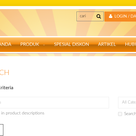
LOGIN / D
ANDA
PRODUK
SPESIAL DISKON
ARTIKEL
HUB
RCH
riteria
 in product descriptions
Search