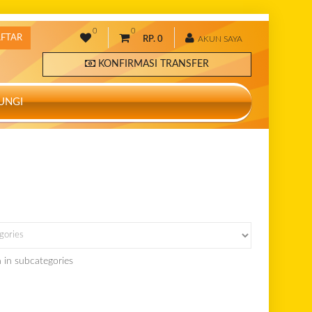
0
0
AFTAR
RP. 0
AKUN SAYA
KONFIRMASI TRANSFER
UNGI
 in subcategories