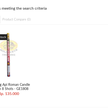
 meeting the search criteria
Product Compare (0)
Stock
g Api Roman Candle
ch 8 Shots - GE1808
Rp. 135.000