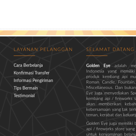
LAYANAN PELANGGAN
SELAMAT DATANG
Cara Berbelanja
Golden Eye
adalah me
Indonesia yang memiliki
Konfirmasi Transfer
produk kembang api mula
Informasi Pengiriman
Roman Candle, Fountain, M
Miscellaneous. Dan bukan
Tips Bermain
Eye juga menyediakan Spe
Testimonial
kembang api / fireworks s
akan memberikan kebaha
kebersamaan yang tak ter
teman, kerabat dan keluar
Golden Eye juga memiliki
api / fireworks store yang
untuk kenyamanan belanj